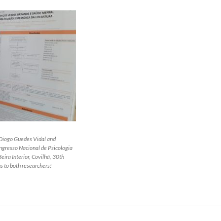
Diogo Guedes Vidal and
ngresso Nacional de Psicologia
eira Interior, Covilhã, 30th
 to both researchers!