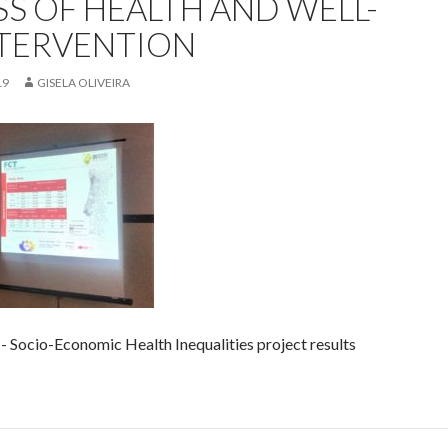
S OF HEALTH AND WELL-
NTERVENTION
19
GISELA OLIVEIRA
- Socio-Economic Health Inequalities project results