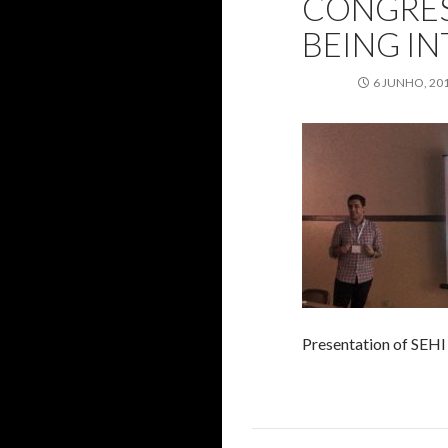
CONGRES
BEING I
6 JUNHO, 20
Presentation of SEHI 