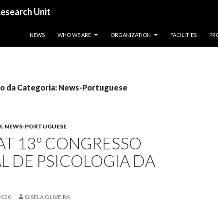
esearch Unit
SALTAR PARA O CONTEÚDO
NEWS
WHO WE ARE
ORGANIZATION
FACILITIES
PR
o da Categoria: News-Portuguese
H
,
NEWS-PORTUGUESE
AT 13º CONGRESSO
L DE PSICOLOGIA DA
2020
GISELA OLIVEIRA