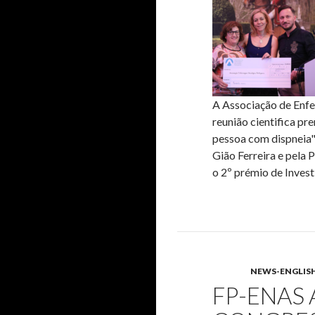
A Associação de Enf
reunião cientifica pr
pessoa com dispneia"
Gião Ferreira e pela
o 2º prémio de Invest
NEWS-ENGLIS
FP-ENAS 