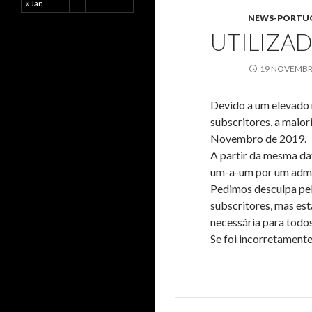
« Jan
NEWS-PORTU
UTILIZA
19 NOVEMBR
Devido a um elevado 
subscritores, a maior
Novembro de 2019.
A partir da mesma dat
um-a-um por um admi
Pedimos desculpa pel
subscritores, mas es
necessária para todos
Se foi incorretamente