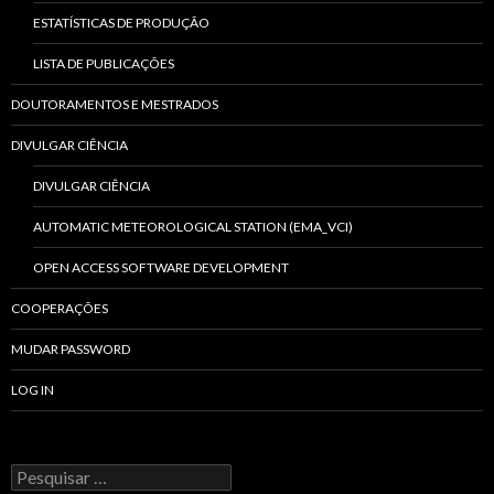
ESTATÍSTICAS DE PRODUÇÃO
LISTA DE PUBLICAÇÕES
DOUTORAMENTOS E MESTRADOS
DIVULGAR CIÊNCIA
DIVULGAR CIÊNCIA
AUTOMATIC METEOROLOGICAL STATION (EMA_VCI)
OPEN ACCESS SOFTWARE DEVELOPMENT
COOPERAÇÕES
MUDAR PASSWORD
LOG IN
P
r