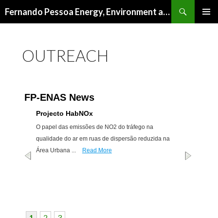
Procurar
Fernando Pessoa Energy, Environment and Health Research Unit
SALTAR
MENU
PARA
PRIMÁR
O
OUTREACH
CONTEÚDO
FP-ENAS News
Projecto HabNOx
O papel das emissões de NO2 do tráfego na
qualidade do ar em ruas de dispersão reduzida na
Área Urbana ...
Read More
1
2
3