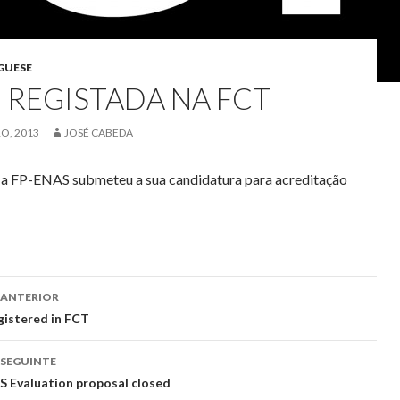
GUESE
 REGISTADA NA FCT
O, 2013
JOSÉ CABEDA
a FP-ENAS submeteu a sua candidatura para acreditação
 ANTERIOR
egação
gistered in FCT
 SEGUINTE
gos
 Evaluation proposal closed