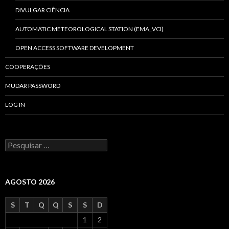
DIVULGAR CIÊNCIA
AUTOMATIC METEOROLOGICAL STATION (EMA_VCI)
OPEN ACCESS SOFTWARE DEVELOPMENT
COOPERAÇÕES
MUDAR PASSWORD
LOG IN
P
r
o
c
u
AGOSTO 2026
r
a
S
T
Q
Q
S
S
D
r
p
1
2
o