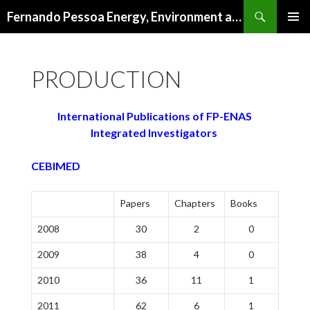
Procurar
Fernando Pessoa Energy, Environment and Health Research Unit
SALTAR
MENU
PARA
PRIMÁR
O
PRODUCTION
CONTEÚDO
International Publications of FP-ENAS
Integrated Investigators
CEBIMED
Papers
Chapters
Books
2008
30
2
0
2009
38
4
0
2010
36
11
1
2011
62
6
1