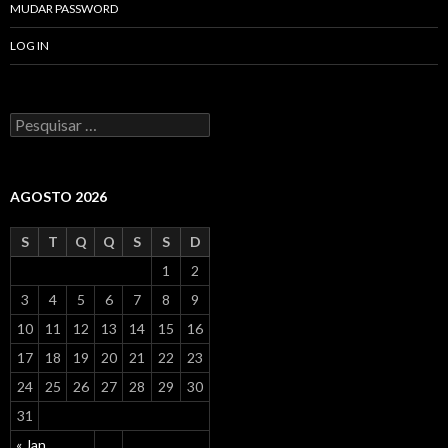
MUDAR PASSWORD
LOG IN
P
r
o
c
u
AGOSTO 2026
r
a
S
T
Q
Q
S
S
D
r
p
1
2
o
3
4
5
6
7
8
9
r
:
10
11
12
13
14
15
16
17
18
19
20
21
22
23
24
25
26
27
28
29
30
31
« Jan