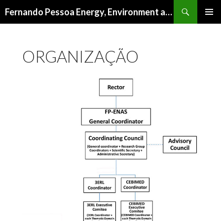
Procurar
Fernando Pessoa Energy, Environment and Health Research Unit
SALTAR
MENU
PARA
PRIMÁR
O
ORGANIZAÇÃO
CONTEÚDO