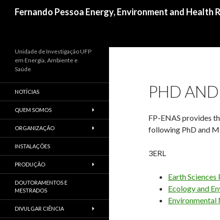
Procurar
Fernando Pessoa Energy, Environment and Health R
Unidade de Investigação UFP
em Energia, Ambiente e
Saúde
PHD AND
NOTÍCIAS
QUEM SOMOS
FP-ENAS provides the
ORGANIZAÇÃO
following PhD and M
INSTALAÇÕES
3ERL
PRODUÇÃO
Earth Science
DOUTORAMENTOS E
Ecology and E
MESTRADOS
Environmental
DIVULGAR CIÊNCIA