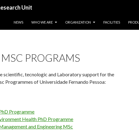
esearch Unit
SALTAR PARA O CONTEÚDO
NEWS
WHO WE ARE
ORGANIZATION
FACILITIES
PROD
 MSC PROGRAMS
 scientific, tecnologic and Laboratory support for the
sc Programmes of Universidade Fernando Pessoa:
s PhD Programme
nvironment Health PhD Programme
 Management and Engineering MSc