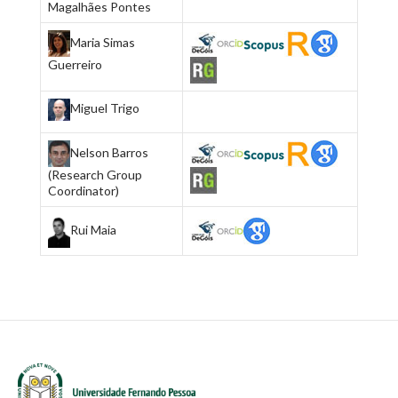
Magalhães Pontes
Maria Simas
Guerreiro
Miguel Trigo
Nelson Barros
(Research Group
Coordinator)
Rui Maia