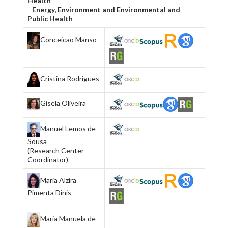
Health
Energy, Environment and Environmental and
Public Health
Conceicao Manso
Cristina Rodrigues
Gisela Oliveira
Manuel Lemos de
Sousa
(Research Center
Coordinator)
Maria Alzira
Pimenta Dinis
Maria Manuela de