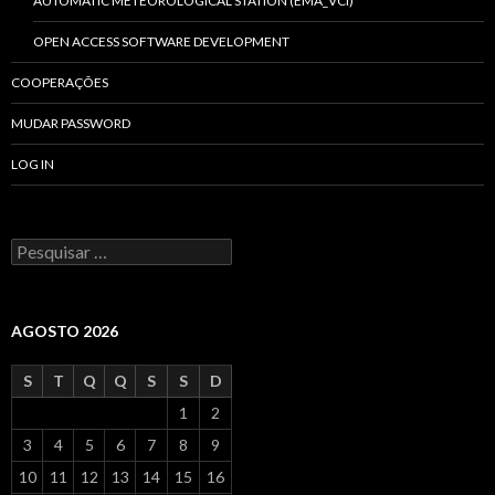
AUTOMATIC METEOROLOGICAL STATION (EMA_VCI)
OPEN ACCESS SOFTWARE DEVELOPMENT
COOPERAÇÕES
MUDAR PASSWORD
LOG IN
P
r
o
c
u
AGOSTO 2026
r
a
S
T
Q
Q
S
S
D
r
p
1
2
o
3
4
5
6
7
8
9
r
:
10
11
12
13
14
15
16