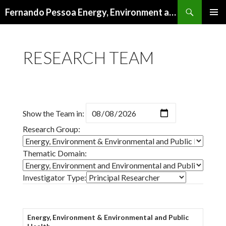
Procurar
Fernando Pessoa Energy, Environment and Health Research Unit
SALTAR
MENU
PARA
PRIMÁR
O
RESEARCH TEAM
CONTEÚDO
Show the Team in:
Research Group:
Thematic Domain:
Investigator Type:
Energy, Environment & Environmental and Public